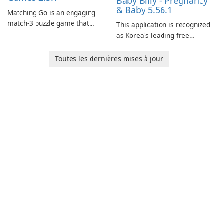
Baby Billy - Pregnancy
& Baby 5.56.1
Matching Go is an engaging
match-3 puzzle game that
This application is recognized
invites players to join Chloe
as Korea's leading free
and her charming corgi,
platform for pregnancy and
Ollie, on an adventurous
baby tracking, offering
Toutes les dernières mises à jour
journey across diverse
essential healthcare tips and
landscapes.
doctor-approved articles.