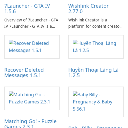
7Launcher - GTA IV
Wishlink Creator
1.5.6
2.77.0
Overview of 7Launcher - GTA
Wishlink Creator is a
IV 7Launcher - GTA IV is a
platform for content creators
specialized software
designed to monetize their
application designed to
work through built-in brand
optimize the gaming
partnerships and integrated
experience for Grand Theft
tools for content distribution
Auto IV.
and audience engagement.
Recover Deleted
Huyền Thoại Làng Lá
Messages 1.5.1
1.2.5
Matching Go! - Puzzle
Games 2.3.1