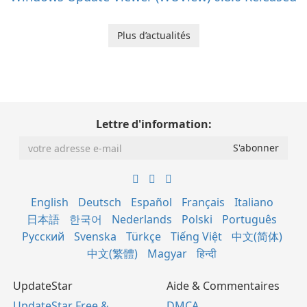
Plus d’actualités
Lettre d'information:
English
Deutsch
Español
Français
Italiano
日本語
한국어
Nederlands
Polski
Português
Русский
Svenska
Türkçe
Tiếng Việt
中文(简体)
中文(繁體)
Magyar
हिन्दी
UpdateStar
Aide & Commentaires
UpdateStar Free &
DMCA