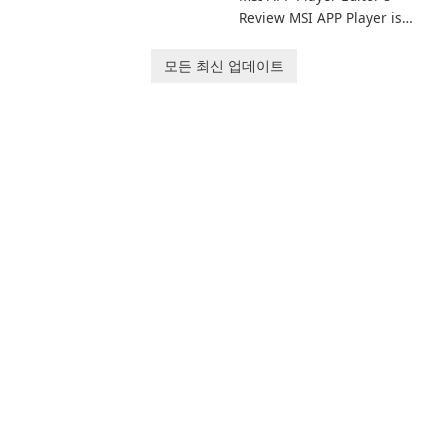
Review MSI APP Player is
고 기능이 풍부한 전자책 관리
MSI’s Windows Android
도구입니다. 이 무료 오픈 소스
emulator built atop the
소프트웨어는 사용자에게 다양
모든 최신 업데이트
BlueStacks engine and tuned
한 장치와 전자책 형식에서 전
for MSI hardware.
자책을 구성, 변환, 편집 및 동
기화하기 위한 포괄적인 솔루션
을 제공합니다.