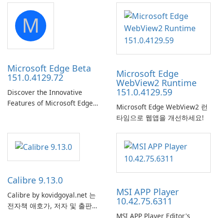
launch from any USB or
M
portable media on any
computer running Microsoft
Windows.
Microsoft Edge Beta
Microsoft Edge
151.0.4129.72
WebView2 Runtime
151.0.4129.59
Discover the Innovative
Features of Microsoft Edge
Microsoft Edge WebView2 런
Beta: The Future of Web
타임으로 웹앱을 개선하세요!
Browsing Microsoft Edge
Beta, developed by Microsoft
Corporation, is shaping the
landscape of modern web
browsers with its cutting-
edge features and seamless
Calibre 9.13.0
user …
MSI APP Player
Calibre by kovidgoyal.net 는
10.42.75.6311
전자책 애호가, 저자 및 출판사
MSI APP Player Editor's
에서 널리 사용하는 다재다능하