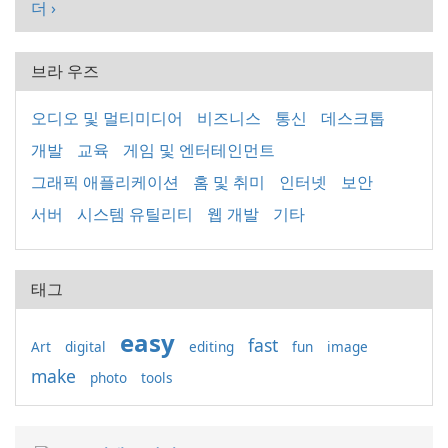
더 ›
브라 우즈
오디오 및 멀티미디어
비즈니스
통신
데스크톱
개발
교육
게임 및 엔터테인먼트
그래픽 애플리케이션
홈 및 취미
인터넷
보안
서버
시스템 유틸리티
웹 개발
기타
태그
easy
fast
Art
digital
editing
fun
image
make
photo
tools