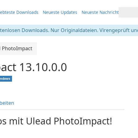
iebteste Downloads
Neueste Updates
Neueste Nachrichten
stenlosen Downloads. Nur Originaldateien. Virengeprüft und
d PhotoImpact
act 13.10.0.0
indows
beiten
os mit Ulead PhotoImpact!