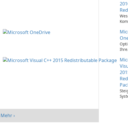
201
Red
Wes
Kom
Ausf
Mic
Visu
Anw
One
Opti
Ihre
Date
Mic
mit 
One
Vis
201
Red
Pac
Stei
Syst
mit 
Visu
Redi
Mehr ›
Pack