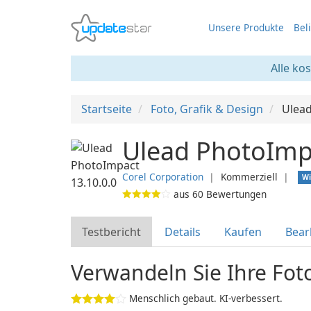
Unsere Produkte
Bel
Alle ko
Startseite
Foto, Grafik & Design
Ulea
Ulead PhotoImp
Corel Corporation
❘
Kommerziell
❘
W
aus
60
Bewertungen
Testbericht
Details
Kaufen
Bear
Verwandeln Sie Ihre Fot
Menschlich gebaut. KI-verbessert.