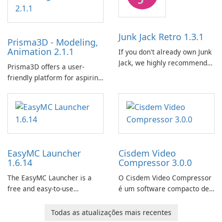
Junk Jack Retro 1.3.1
Prisma3D - Modeling,
Animation 2.1.1
If you don't already own Junk
Jack, we highly recommend
Prisma3D offers a user-
purchasing it before
friendly platform for aspiring
considering Junk Jack Retro.
3D creators to bring their
This game is where it all
imagination to life. With a
began! Junk Jack Retro,
wide range of tools and
formerly known as Junk Jack,
features, this app allows
now offers widescreen
users to easily design 3D
support.
models and generate
EasyMC Launcher
Cisdem Video
captivating animated scenes.
1.6.14
Compressor 3.0.0
The EasyMC Launcher is a
O Cisdem Video Compressor
free and easy-to-use
é um software compacto de
Minecraft launcher
compressão de vídeo para
developed by EasyMC. It
Mac. Ele permite que os
Todas as atualizações mais recentes
allows Minecraft players to
usuários compactem