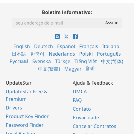
Boletim informativo:
English
Deutsch
Español
Français
Italiano
日本語
한국어
Nederlands
Polski
Português
Русский
Svenska
Türkçe
Tiếng Việt
中文(简体)
中文(繁體)
Magyar
हिन्दी
UpdateStar
Ajuda & Feedback
UpdateStar Free &
DMCA
Premium
FAQ
Drivers
Contato
Product Key Finder
Privacidade
Password Finder
Cancelar Contratos
Local Backup