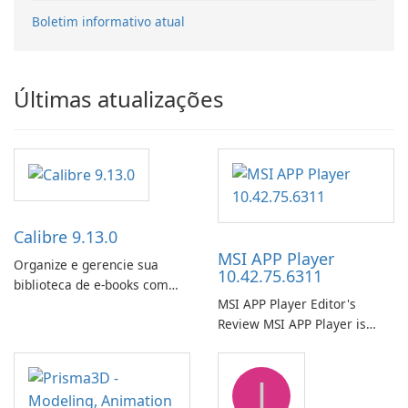
Boletim informativo atual
Últimas atualizações
Calibre 9.13.0
MSI APP Player
Organize e gerencie sua
10.42.75.6311
biblioteca de e-books com
MSI APP Player Editor's
facilidade usando o Calibre.
Review MSI APP Player is
MSI’s Windows Android
emulator built atop the
J
BlueStacks engine and tuned
for MSI hardware.